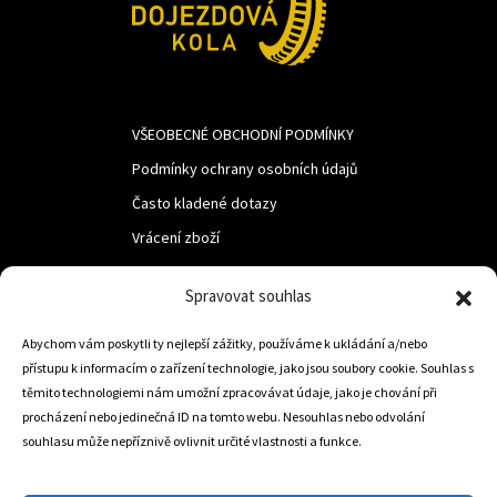
VŠEOBECNÉ OBCHODNÍ PODMÍNKY
Podmínky ochrany osobních údajů
Často kladené dotazy
Vrácení zboží
Spravovat souhlas
LUF s.r.o.
Abychom vám poskytli ty nejlepší zážitky, používáme k ukládání a/nebo
Nám. M.R.Štefanika 518,
přístupu k informacím o zařízení technologie, jako jsou soubory cookie. Souhlas s
Trstená 02801
těmito technologiemi nám umožní zpracovávat údaje, jako je chování při
procházení nebo jedinečná ID na tomto webu. Nesouhlas nebo odvolání
souhlasu může nepříznivě ovlivnit určité vlastnosti a funkce.
+421 905 806 234