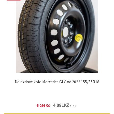
Dojezdové kolo Mercedes GLC od 2022 155/85R18
Original
Current
4 081
Kč
5 291
Kč
s DPH
price
price