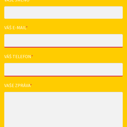
VÁŠ E-MAIL
*
VÁŠ TELEFON
*
VAŠE ZPRÁVA
*