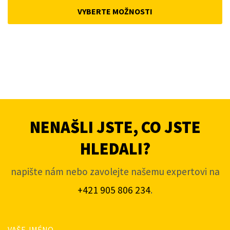
was:
is:
VYBERTE MOŽNOSTI
5
4
291Kč.
081Kč.
NENAŠLI JSTE, CO JSTE
HLEDALI?
napište nám nebo zavolejte našemu expertovi na
+421 905 806 234
.
VAŠE JMÉNO