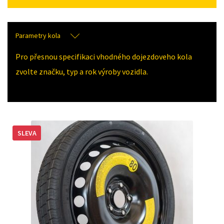
Parametry kola
Pro přesnou specifikaci vhodného dojezdoveho kola
zvolte značku, typ a rok výroby vozidla.
SLEVA