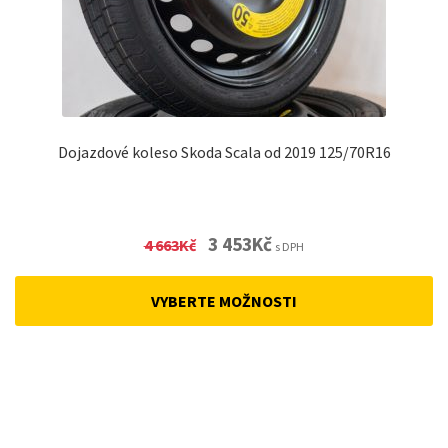
Dojazdové koleso Skoda Scala od 2019 125/70R16
Original
Current
3 453
Kč
4 663
Kč
s DPH
price
price
was:
is:
VYBERTE MOŽNOSTI
4
3
663Kč.
453Kč.