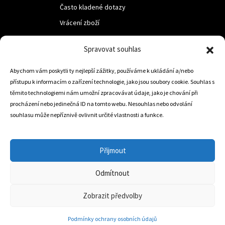
Často kladené dotazy
Vrácení zboží
Spravovat souhlas
LUF s.r.o.
Abychom vám poskytli ty nejlepší zážitky, používáme k ukládání a/nebo
Nám. M.R.Štefanika 518,
přístupu k informacím o zařízení technologie, jako jsou soubory cookie. Souhlas s
Trstená 02801
těmito technologiemi nám umožní zpracovávat údaje, jako je chování při
procházení nebo jedinečná ID na tomto webu. Nesouhlas nebo odvolání
souhlasu může nepříznivě ovlivnit určité vlastnosti a funkce.
+421 905 806 234
info@dojezdovakola.com
Přijmout
Odmítnout
Slovenský Eshop
0
Zobrazit předvolby
Podmínky ochrany osobních údajů