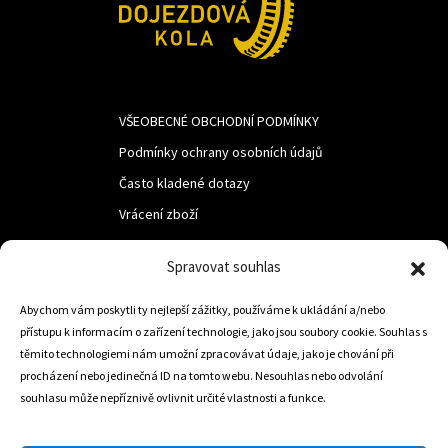
VŠEOBECNÉ OBCHODNÍ PODMÍNKY
Podmínky ochrany osobních údajů
Často kladené dotazy
Vrácení zboží
Spravovat souhlas
LUF s.r.o.
Abychom vám poskytli ty nejlepší zážitky, používáme k ukládání a/nebo
Nám. M.R.Štefanika 518,
přístupu k informacím o zařízení technologie, jako jsou soubory cookie. Souhlas s
Trstená 02801
těmito technologiemi nám umožní zpracovávat údaje, jako je chování při
procházení nebo jedinečná ID na tomto webu. Nesouhlas nebo odvolání
souhlasu může nepříznivě ovlivnit určité vlastnosti a funkce.
+421 905 806 234