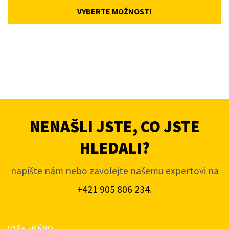
was:
is:
VYBERTE MOŽNOSTI
4
3
663Kč.
745Kč.
NENAŠLI JSTE, CO JSTE
HLEDALI?
napište nám nebo zavolejte našemu expertovi na
+421 905 806 234
.
VAŠE JMÉNO