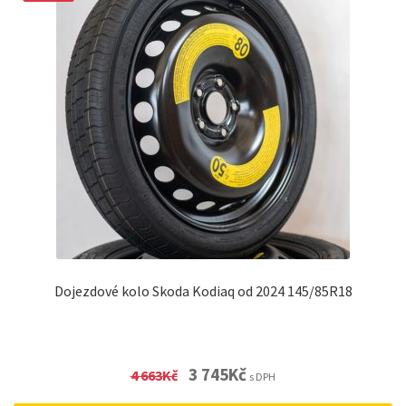
Dojezdové kolo Skoda Kodiaq od 2024 145/85R18
Original
Current
3 745
Kč
4 663
Kč
s DPH
price
price