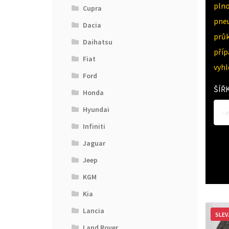
pln
Cupra
pne
Dacia
průk
Daihatsu
pří
Fiat
vyh
Ford
ŠÍŘ
Honda
Hyundai
- 
Infiniti
Jaguar
Jeep
KGM
Kia
Lancia
SLEV
Land Rover