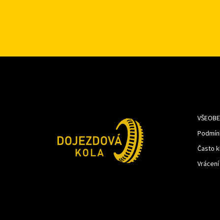
VŠEOBE
Podmín
Často k
Vrácení