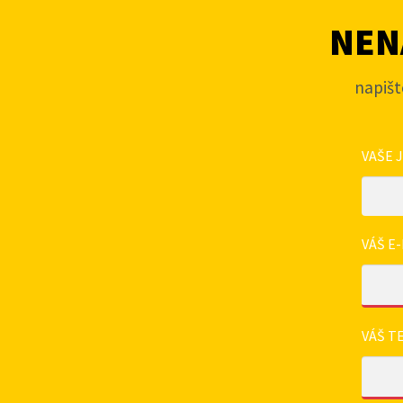
NENA
napišt
VAŠE 
VÁŠ E-
VÁŠ T