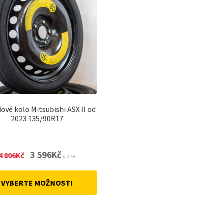
ové kolo Mitsubishi ASX II od
2023 135/90R17
Original
Current
3 596
Kč
4 806
Kč
s DPH
price
price
was:
is:
VYBERTE MOŽNOSTI
4
3
806Kč.
596Kč.