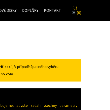
VÉ DISKY
DOPLŇKY
KONTAKT
(0)
fikací.
, V případě špatného výběru
ho kola.
ujeme, abyste zadali všechny parametry