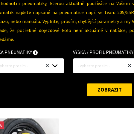
ohodnotni pneumatiky, kterou aktuálně používáte na Vašem 
umatik najdete napsané na pneumatice např. ve tvaru 205/55R
azu, nebo manuálu. Vyplňte, prosím, chybějící parametry a my 
padě, že potřebné dojezdové kolo není aktuálně v nabídce, p
ledáme.
KA PNEUMATIKY
VÝŠKA / PROFIL PNEUMATIK
vyberte prosím -
- vyberte prosím -
ZOBRAZIT
A