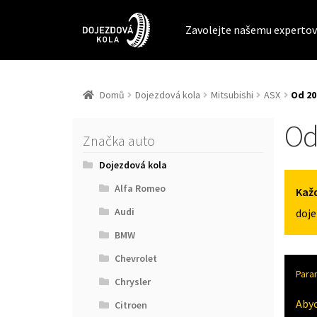
Zavolejte našemu expertov
Domů
Dojezdová kola
Mitsubishi
ASX
Od 20
Od
Značka auto
Dojezdová kola
Alfa Romeo
Každ
Audi
doje
BMW
Chevrolet
Para
Chrysler
Aby
Citroen