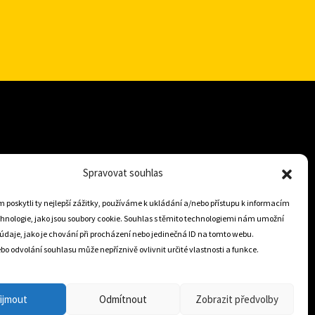
+421 905 806 234
Spravovat souhlas
info@dojezdovakola.com
poskytli ty nejlepší zážitky, používáme k ukládání a/nebo přístupu k informacím
chnologie, jako jsou soubory cookie. Souhlas s těmito technologiemi nám umožní
údaje, jako je chování při procházení nebo jedinečná ID na tomto webu.
Slovenský Eshop
o odvolání souhlasu může nepříznivě ovlivnit určité vlastnosti a funkce.
0
ijmout
Odmítnout
Zobrazit předvolby