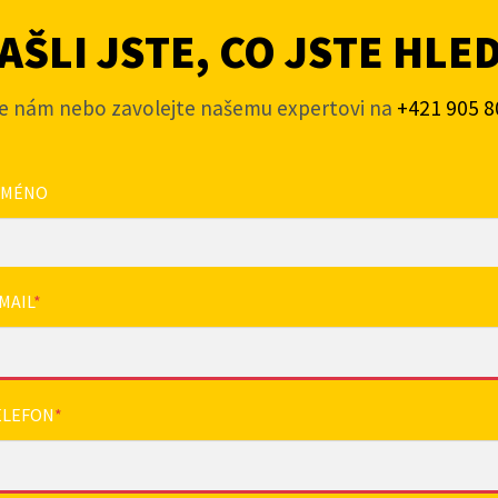
ŠLI JSTE, CO JSTE HLE
e nám nebo zavolejte našemu expertovi na
+421 905 8
JMÉNO
MAIL
*
ELEFON
*