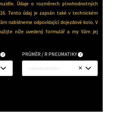
vozidle. Údaje o rozměrech plnohodnotných
16. Tento údaj je zapsán také v technickém
Vám nabídneme odpovídající dojezdové kolo. V
oužijte níže uvedený formulář a my Vám jej
Y
PRŮMĚR / R PNEUMATIKY
- vyberte prosím -