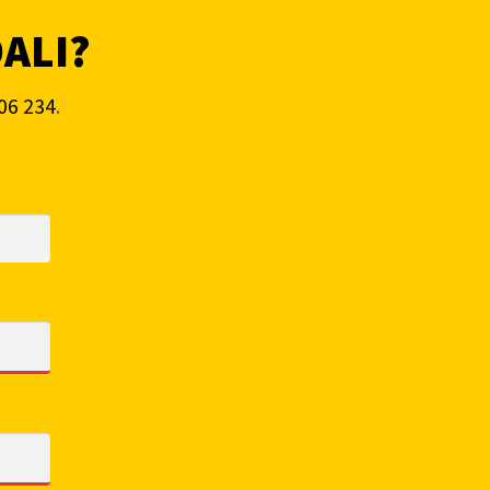
DALI?
06 234
.