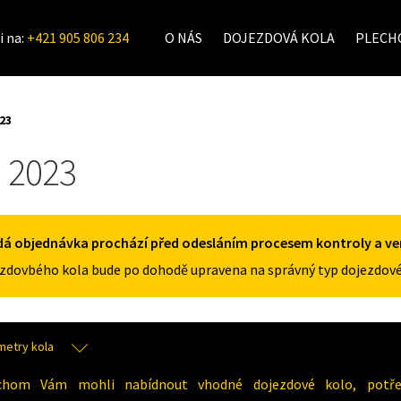
i na:
+421 905 806 234
O NÁS
DOJEZDOVÁ KOLA
PLECHO
23
 2023
á objednávka prochází před odesláním procesem kontroly a veri
zdovbého kola bude po dohodě upravena na správný typ dojezdové
metry kola
chom Vám mohli nabídnout vhodné dojezdové kolo, potřeb