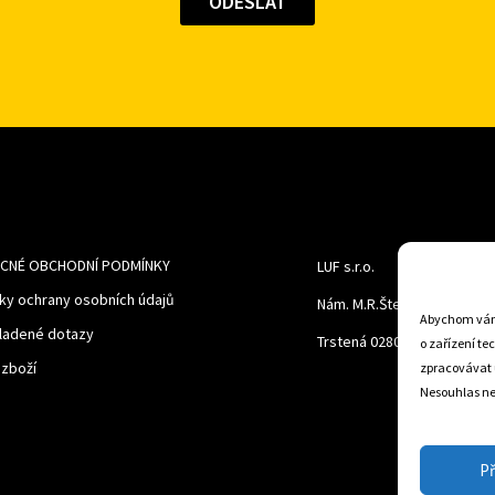
CNÉ OBCHODNÍ PODMÍNKY
LUF s.r.o.
ky ochrany osobních údajů
Nám. M.R.Štefanika 518,
Abychom vám 
ladené dotazy
Trstená 02801
o zařízení te
 zboží
zpracovávat 
Nesouhlas neb
Př